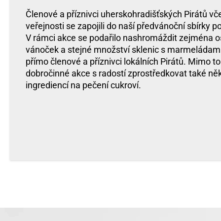
Členové a příznivci uherskohradišťských Pirátů vč
veřejnosti se zapojili do naší předvánoční sbírky p
V rámci akce se podařilo nashromáždit zejména 
vánoček a stejné množství sklenic s marmeládami. 
přímo členové a příznivci lokálních Pirátů. Mimo t
dobročinné akce s radostí zprostředkovat také něk
ingrediencí na pečení cukroví.