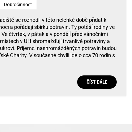
Dobročinnost
adiště se rozhodli v této nelehké době přidat k
ci a pořádají sbírku potravin. Ty potěší rodiny ve
i. Ve čtvrtek, v pátek a v pondělí před vánočními
 místech v UH shromažďují trvanlivé potraviny a
cukroví. Příjemci nashromážděných potravin budou
ťské Charity. V současné chvíli jde o cca 70 rodin s
ČÍST DÁLE