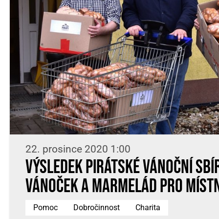
22. prosince 2020 1:00
Výsledek pirátské vánoční sbír
vánoček a marmelád pro místn
Pomoc
Dobročinnost
Charita