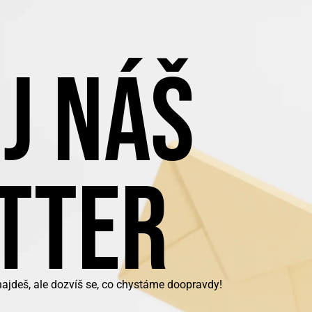
J NÁŠ
TTER
najdeš, ale dozvíš se, co chystáme doopravdy!