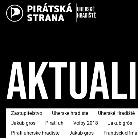
Uherské
Hradiště
AKTUAL
Zastupitelstvo
Uherske hradiste
Uherské Hradiště
Jakub gros
Pirati uh
Volby 2018
Jakub grós
Pirati uherske hradiste
Jakub-gros
Frantisek-elfma