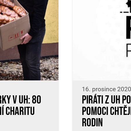
16. prosince 2020
ky v UH: 80
Piráti z UH p
í Charitu
Pomoci chtěj
rodin