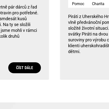
Pomoc
Charita
etně pár dárců z řad
otravin pro potřebné.
Piráti z Uherského Hr
osmdesát kusů
vlně předvánoční pomo
Na ty se složili
složité životní situac
o jsme mohli v rámci
svátky Piráti na dvou
olik druhů
suroviny pro výrobu 
klienti uherskohradiš
dětmi.
ČÍST DÁLE