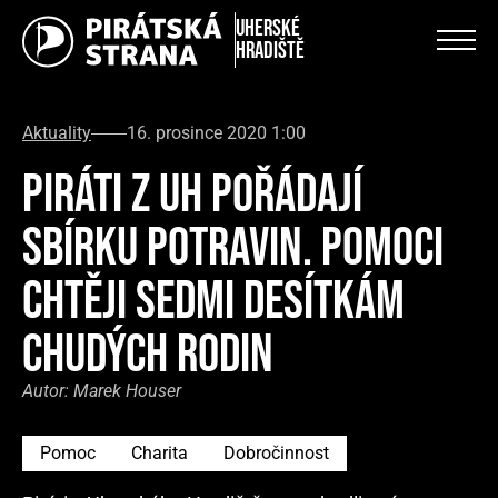
Uherské
Hradiště
Aktuality
16. prosince 2020 1:00
PIRÁTI Z UH POŘÁDAJÍ
SBÍRKU POTRAVIN. POMOCI
CHTĚJI SEDMI DESÍTKÁM
CHUDÝCH RODIN
Autor:
Marek Houser
Pomoc
Charita
Dobročinnost