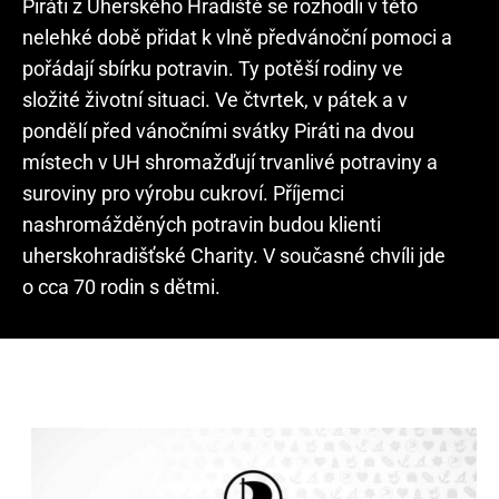
Piráti z Uherského Hradiště se rozhodli v této
nelehké době přidat k vlně předvánoční pomoci a
pořádají sbírku potravin. Ty potěší rodiny ve
složité životní situaci. Ve čtvrtek, v pátek a v
pondělí před vánočními svátky Piráti na dvou
místech v UH shromažďují trvanlivé potraviny a
suroviny pro výrobu cukroví. Příjemci
nashromážděných potravin budou klienti
uherskohradišťské Charity. V současné chvíli jde
o cca 70 rodin s dětmi.