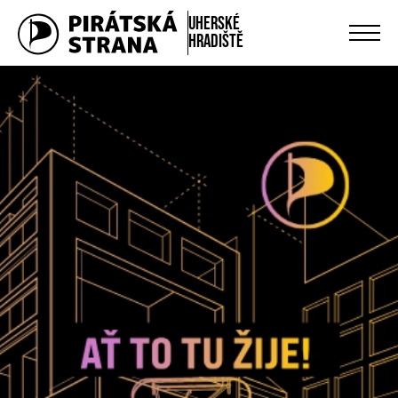
Uherské
Hradiště