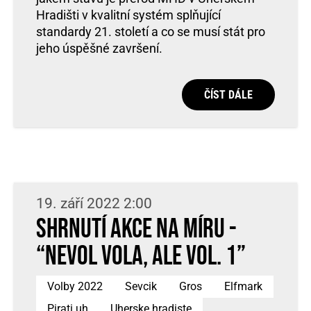
Hradišti v kvalitní systém splňující
standardy 21. století a co se musí stát pro
jeho úspěšné završení.
ČÍST DÁLE
19. září 2022 2:00
Shrnutí akce na Míru -
“Nevol vola, ale vol. 1”
Volby 2022
Sevcik
Gros
Elfmark
Pirati uh
Uherske hradiste