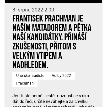
8. srpna 2022 2:00
Frantisek Prachman je
naším matadorem a pětka
naší kandidátky. Přináší
zkušenosti, přitom s
velkým vtipem a
nadhledem.
Uherske hradiste
Volby 2022
Prachman
Jestli jste neměli ještě možnost se s ním
dát do řeči, určitě neváhejte a za chvilku