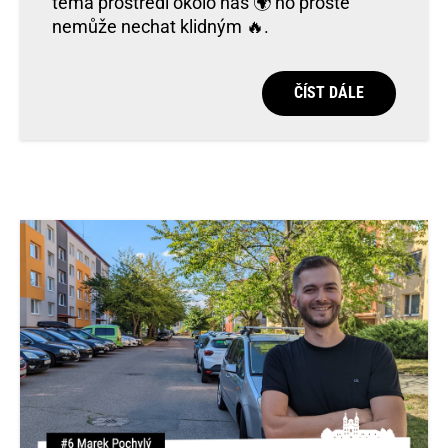
téma prostředí okolo nás 🌍 ho prostě
nemůže nechat klidným 🔥.
ČÍST DÁLE