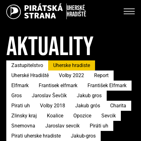
Uherské
Hradiště
AKTUALITY
Zastupitelstvo
Uherske hradiste
Uherské Hradiště
Volby 2022
Report
Elfmark
Frantisek elfmark
František Elfmark
Gros
Jaroslav Ševčík
Jakub gros
Pirati uh
Volby 2018
Jakub grós
Charita
Zlinsky kraj
Koalice
Opozice
Sevcik
Snemovna
Jaroslav sevcik
Piráti uh
Pirati uherske hradiste
Jakub-gros