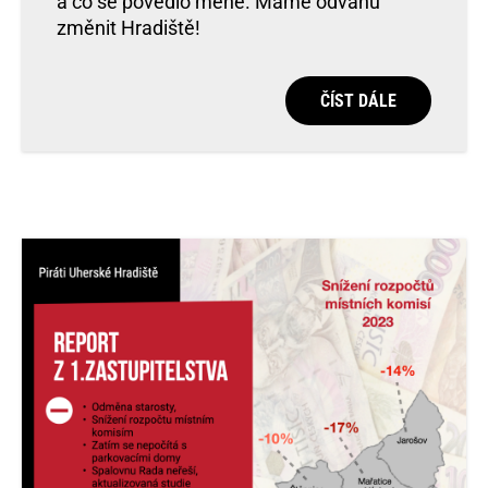
a co se povedlo méně. Máme odvahu
změnit Hradiště!
ČÍST DÁLE