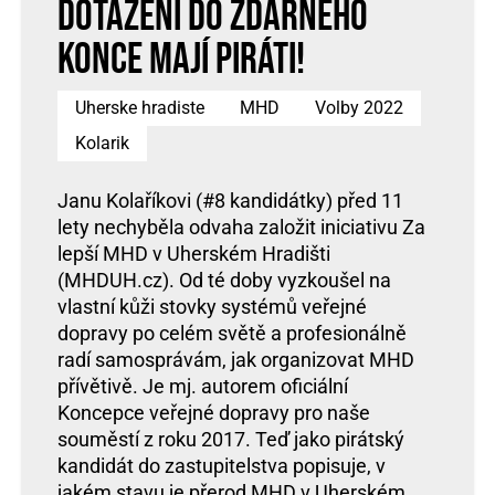
dotažení do zdárného
konce mají Piráti!
Uherske hradiste
MHD
Volby 2022
Kolarik
Janu Kolaříkovi (#8 kandidátky) před 11
lety nechyběla odvaha založit iniciativu Za
lepší MHD v Uherském Hradišti
(MHDUH.cz). Od té doby vyzkoušel na
vlastní kůži stovky systémů veřejné
dopravy po celém světě a profesionálně
radí samosprávám, jak organizovat MHD
přívětivě. Je mj. autorem oficiální
Koncepce veřejné dopravy pro naše
souměstí z roku 2017. Teď jako pirátský
kandidát do zastupitelstva popisuje, v
jakém stavu je přerod MHD v Uherském