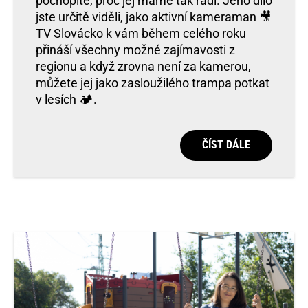
pochopíte, proč jej máme tak rádi. Jeho dílo
jste určitě viděli, jako aktivní kameraman 🎥
TV Slovácko k vám během celého roku
přináší všechny možné zajímavosti z
regionu a když zrovna není za kamerou,
můžete jej jako zasloužilého trampa potkat
v lesích 🏕.
ČÍST DÁLE