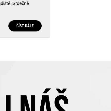
adiště. Srdečně
ČÍST DÁLE