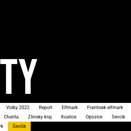
ITY
Volby 2022
Report
Elfmark
Frantisek elfmark
Charita
Zlinsky kraj
Koalice
Opozice
Sevcik
rk
Ševčík