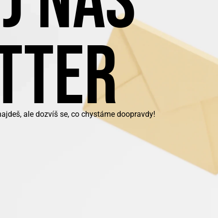
J NÁŠ
TTER
najdeš, ale dozvíš se, co chystáme doopravdy!