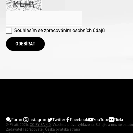
Souhlasím se
zpracováním osobních údajů
ODEBÍRAT
Fórum
Instagram
Twitter
Facebook
YouTube
Flickr
©
Piráti, 2026.
CC-BY-SA 4.0
. Všechna práva vyhlazena. Sdílejte a nechte ostatn
Zadavatel | zpracovatel: Česká pirátská strana