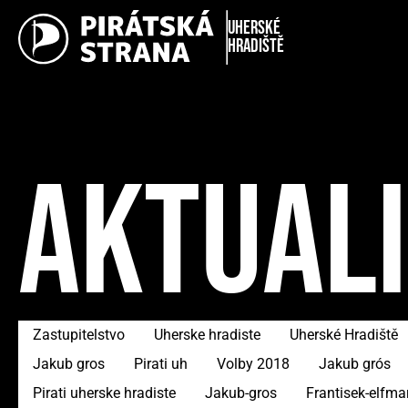
Uherské
Hradiště
AKTUAL
Zastupitelstvo
Uherske hradiste
Uherské Hradiště
Jakub gros
Pirati uh
Volby 2018
Jakub grós
Pirati uherske hradiste
Jakub-gros
Frantisek-elfma