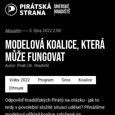
Uherské
Hradiště
Aktuality
5. října 2022 2:00
MODELOVÁ KOALICE, KTERÁ
MŮŽE FUNGOVAT
Autor:
Piráti Uh. Hradiště
Volby 2022
Program
Gros
Koalice
Elfmark
Odpověď hradišťských Pirátů na otázku - jak to
tedy v povolební složité situaci udělat? Přinášíme
modelový příklad koalice založené na