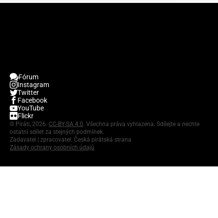
Fórum
Instagram
Twitter
Facebook
YouTube
Flickr
©
Piráti, 2026.
CC-BY-SA 4.0
. Všechna práva vyhlazena. Sdílejte a nechte
ostatní sdílet za stejných podmínek.
Zadavatel | zpracovatel: Česká pirátská strana
Zásady ochrany osobních údajů