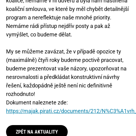
koalice, nemáme v ní důvěru a byla nám nastíněna
koaliční smlouva, ve které by měl chybět detailnější
program a nereflektuje naše mnohé priority.
Nemáme rádi přístup nejdřív posty a pak až
vymýšlet, co budeme dělat.
My se můžeme zavázat, že v případě opozice ty
(maximálně) čtyři roky budeme poctivě pracovat,
budeme prezentovat vaše názory, upozorňovat na
nesrovnalosti a předkládat konstruktivní návrhy
řešení, každopádně ještě není nic definitivně
rozhodnuto!
Dokument naleznete zde:
https://majak.pirati.cz/documents/212/N%C3%A1vrh_
ZPĚT NA AKTUALITY