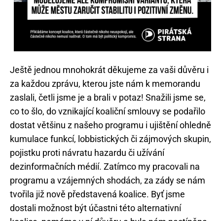
Ještě jednou mnohokrát děkujeme za vaši důvěru i
za každou zprávu, kterou jste nám k memorandu
zaslali, četli jsme je a brali v potaz! Snažili jsme se,
co to šlo, do vznikající koaliční smlouvy se podařilo
dostat většinu z našeho programu i ujištění ohledně
​​kumulace funkcí, lobbistických či zájmových skupin,
pojistku proti návratu hazardu či užívání
dezinformačních médií. Zatímco my pracovali na
programu a vzájemných shodách, za zády se nám
tvořila již nově představená koalice. Byť jsme
dostali možnost být účastni této alternativní